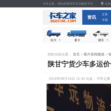
卡车之家，领先的商用车互动服务平台
全国
文章
卡车之家
资讯
专题
轻卡
重卡
微车
您的当前位置：
首页
>
图片新闻频道
>
陕甘宁货少车多运价
2016年08月16日 12:43 出处：卡