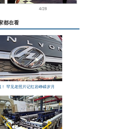
4
/28
家都在看
藏！ 罕见老照片记红岩峥嵘岁月