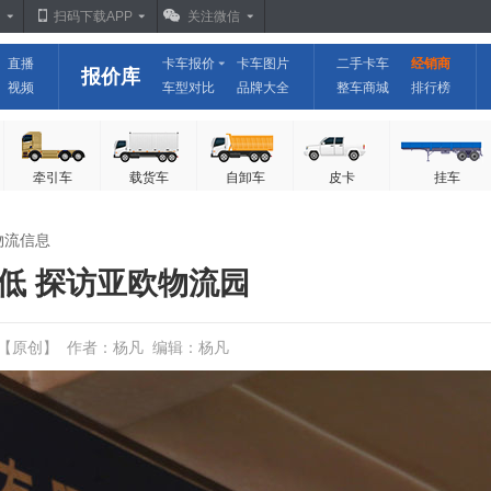
扫码下载APP
关注微信
直播
卡车报价
卡车图片
二手卡车
经销商
报价库
视频
车型对比
品牌大全
整车商城
排行榜
牵引车
载货车
自卸车
皮卡
挂车
物流信息
低 探访亚欧物流园
车之家【原创】 作者：杨凡 编辑：杨凡