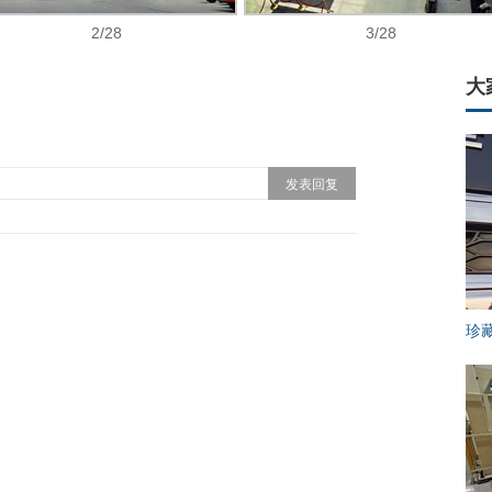
2
/28
3
/28
大
珍