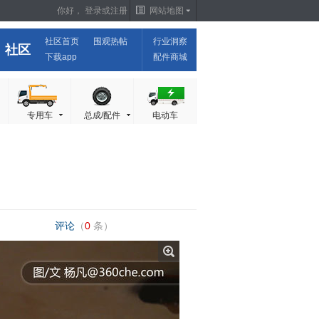
你好，
登录
或
注册
网站地图
社区首页
围观热帖
行业洞察
社区
下载app
配件商城
专用车
总成/配件
电动车
评论
（
0
条）